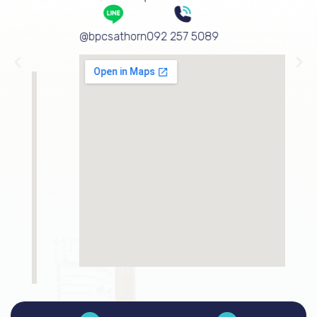
@bpcsathorn
092 257 5089
@