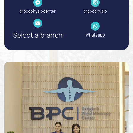
@bpcphysiocenter
@bpcphysio
Whatsapp