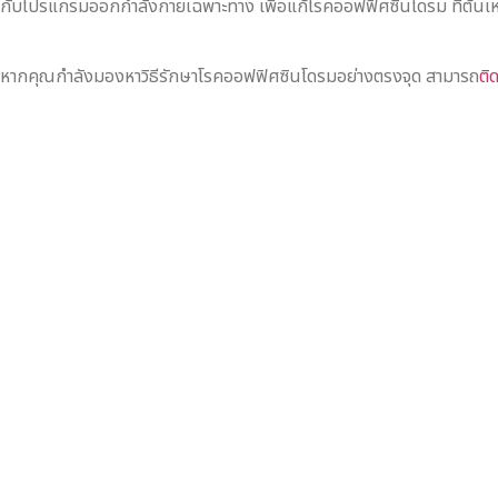
กับโปรแกรมออกกำลังกายเฉพาะทาง เพื่อแก้โรคออฟฟิศซินโดรม ที่ต้นเ
หากคุณกำลังมองหาวิธีรักษาโรคออฟฟิศซินโดรมอย่างตรงจุด สามารถ
ติ