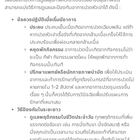
สามารถแบ่งวิธีการดูแลและป้องกันอาการปวดหัวเข่าได้ ดังนี้ :
ข้อควรปฏิบัติเมื่อเริ่มมีอาการ
ประคบ
ประคบเย็นเมื่อเกิดอาการปวดเฉียบพลัน แต่ถ้า
หากปวดหัวเข่าเรื้อรังที่เกิดจากกล้ามเนื้อเกร็งให้ใช้การ
ประคบร้อนเพื่อผ่อนคลายกล้ามเนื้อ
หยุดพักกิจกรรม
อาการปวดนั้นเกิดจากกิจกรรมไม่ว่า
จะเป็น กีฬา กิจกรรมผาดโผน ให้หยุดพักจากการทำ
กิจกรรมนั้นทันที
ปรึกษาแพทย์หรือนักกายภาพบำบัด
เพื่อให้ประเมิน
อาการและทำการรักษาที่ถูกต้องในกรณีที่อาการปวดไม่
หายภายใน 1-2 สัปดาห์ และหากอาการปวดรุนแรงขึ้น
เรื่อย ๆ นั้นก็ควรได้รับการวินิจฉัยเพื่อปรับแผนการ
รักษาที่เหมาะสม
วิธีป้องกันในระยะยาว
ดูแลพฤติกรรมในชีวิตประจำวัน
ทุกพฤติกรรมที่เพิ่ม
แรงกดต่อข้อเขา เช่น การนั่งทับขา นั่งขัดสมาธิ หรือ
นั่งคุกเข่าเป็นเวลานาน รวมถึงใส่รองเท้าที่สามารถ
รองรับแรงกระแทกได้อย่างเหมาะสม ทั้งยังไม่ควรใส่