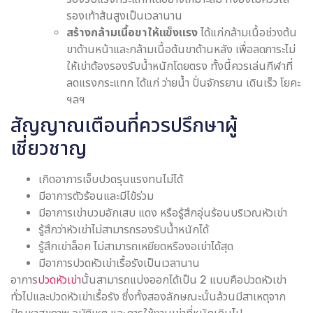
รองเท้าส้นสูงเป็นเวลานาน
สร้างกล้ามเนื้อขาให้แข็งแรง
ได้แก่กล้ามเนื้อช่วงต้น
ขาด้านหน้าและกล้ามเนื้อต้นขาด้านหลัง เพื่อลดภาระไม่
ให้เข่าต้องรองรับน้ำหนักโดยตรง ทั้งนี้ควรเล่นกีฬาที่
ลดแรงกระแทก ได้แก่ ว่ายน้ำ ปั่นจักรยาน เดินเร็ว โยคะ
ฯลฯ
สัญญาณเตือนที่ควรปรึกษาผู้
เชี่ยวชาญ
เกิดอาการเจ็บปวดรุนแรงทนไม่ได้
มีอาการตัวร้อนและมีไข้ร่วม
มีอาการเข่าบวมอักเสบ แดง หรือรู้สึกอุ่นร้อนบริเวณหัวเข่า
รู้สึกว่าหัวเข่าไม่สามารถรองรับน้ำหนักได้
รู้สึกเข่าล็อค ไม่สามารถเหยียดหรืองอเข่าได้สุด
มีอาการปวดหัวเข่าเรื้อรังเป็นเวลานาน
อาการ
ปวดหัวเข่า
นั้นสามารถแบ่งออกได้เป็น 2 แบบคือปวดหัวเข่า
ทั่วไปและปวดหัวเข่าเรื้อรัง ซึ่งทั้งสองลักษณะนั้นล้วนมีสาเหตุจาก